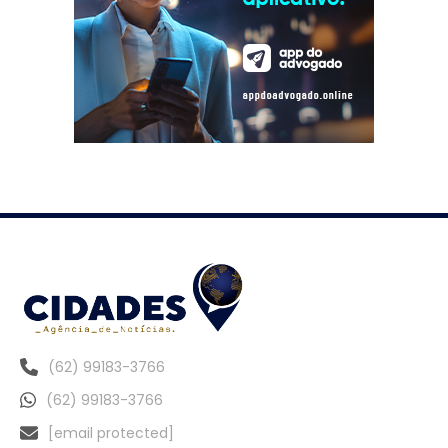
(62) 99183-3766
(62) 99183-3766
[email protected]