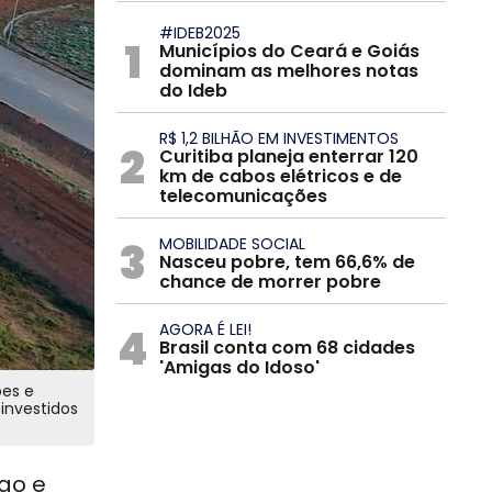
#IDEB2025
1
Municípios do Ceará e Goiás
dominam as melhores notas
do Ideb
R$ 1,2 BILHÃO EM INVESTIMENTOS
2
Curitiba planeja enterrar 120
km de cabos elétricos e de
telecomunicações
3
MOBILIDADE SOCIAL
Nasceu pobre, tem 66,6% de
chance de morrer pobre
4
AGORA É LEI!
Brasil conta com 68 cidades
'Amigas do Idoso'
ões e
 investidos
go e