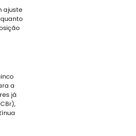
m ajuste
nquanto
posição
cinco
ara a
res já
CBr),
tínua