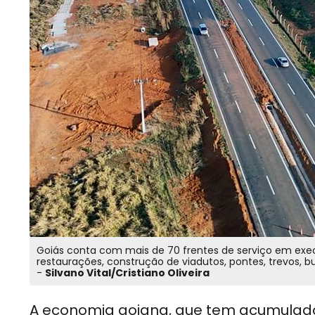
Goiás conta com mais de 70 frentes de serviço em exec
restaurações, construção de viadutos, pontes, trevos, bu
-
Silvano Vital/Cristiano Oliveira
A economia goiana, que tem acumulad