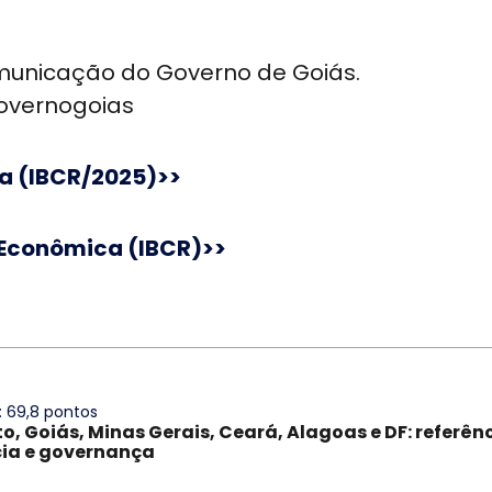
municação do Governo de Goiás.
overnogoias
a (IBCR/2025)>>
 Econômica (IBCR)>>
: 69,8 pontos
to, Goiás, Minas Gerais, Ceará, Alagoas e DF: referên
ia e governança