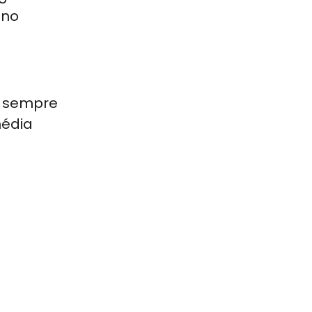
 no
, sempre
média