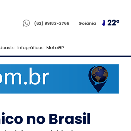
(62) 99183-3766
21º
22º
21º
Goiânia
(62) 99183-3766
Brasília
dcasts
Infográficos
MotoGP
co no Brasil