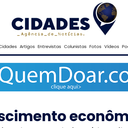
22º
Goiânia
Brasília
Cidades
Artigos
Entrevistas
Colunistas
Fotos
Vídeos
Po
escimento econômi