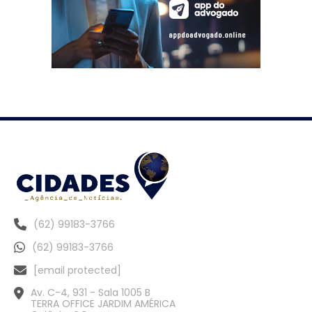
(62) 99183-3766
(62) 99183-3766
[email protected]
Av. C-4, 931 - Sala 1005 B
TERRA OFFICE JARDIM AMÉRICA