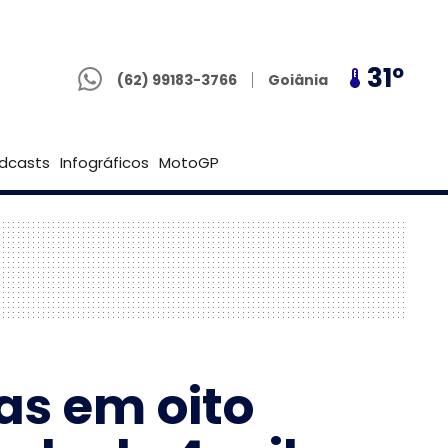
(62) 99183-3766
24º
31º
24º
Goiânia
(62) 99183-3766
Brasília
dcasts
Infográficos
MotoGP
as em oito