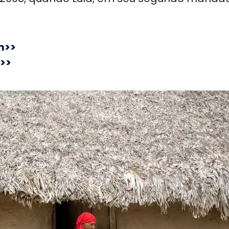
m>>
>>