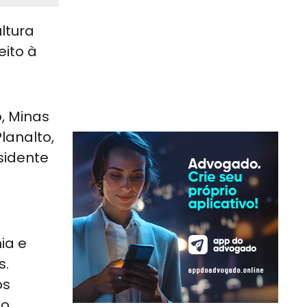
ltura
eito à
, Minas
lanalto,
sidente
5
ia e
s.
os
o,