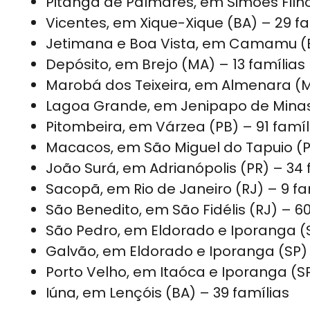
Pitanga de Palmares, em Simões Filho
Vicentes, em Xique-Xique (BA) – 29 fa
Jetimana e Boa Vista, em Camamu (BA
Depósito, em Brejo (MA) – 13 famílias
Marobá dos Teixeira, em Almenara (M
Lagoa Grande, em Jenipapo de Minas,
Pitombeira, em Várzea (PB) – 91 famíl
Macacos, em São Miguel do Tapuio (PI
João Surá, em Adrianópolis (PR) – 34 
Sacopã, em Rio de Janeiro (RJ) – 9 fa
São Benedito, em São Fidélis (RJ) – 60
São Pedro, em Eldorado e Iporanga (S
Galvão, em Eldorado e Iporanga (SP) 
Porto Velho, em Itaóca e Iporanga (SP
Iúna, em Lençóis (BA) – 39 famílias