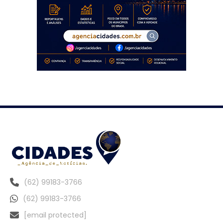
(62) 99183-3766
(62) 99183-3766
[email protected]