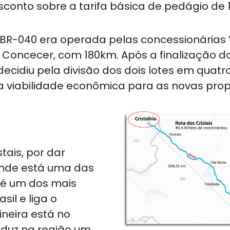
conto sobre a tarifa básica de pedágio de 1
 BR-040 era operada pelas concessionárias 
 Concecer, com 180km. Após a finalização d
decidiu pela divisão dos dois lotes em quatr
a viabilidade econômica para as novas pro
tais, por dar
 onde está uma das
 é um dos mais
sil e liga o
neira está no
oduz na região um