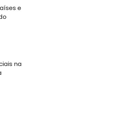
aíses e
 do
ciais na
a