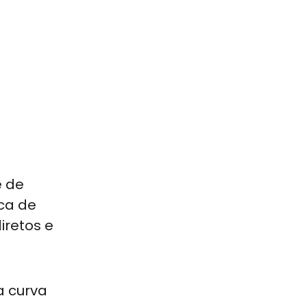
e de
ca de
iretos e
a curva