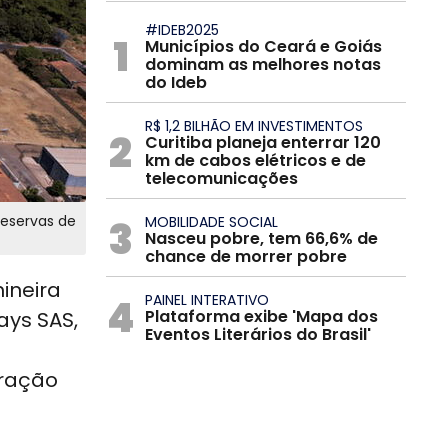
#IDEB2025
1
Municípios do Ceará e Goiás
dominam as melhores notas
do Ideb
R$ 1,2 BILHÃO EM INVESTIMENTOS
2
Curitiba planeja enterrar 120
km de cabos elétricos e de
telecomunicações
reservas de
3
MOBILIDADE SOCIAL
Nasceu pobre, tem 66,6% de
chance de morrer pobre
mineira
4
PAINEL INTERATIVO
Plataforma exibe 'Mapa dos
ays SAS,
Eventos Literários do Brasil'
eração