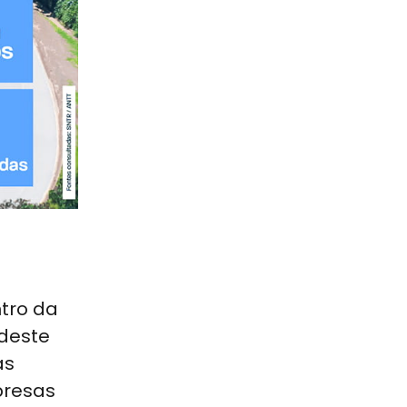
ntro da
 deste
as
presas