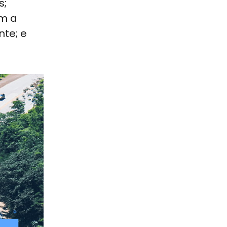
s;
om a
te; e