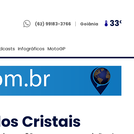
(62) 99183-3766
30º
33º
30º
Goiânia
(62) 99183-3766
Brasília
dcasts
Infográficos
MotoGP
os Cristais