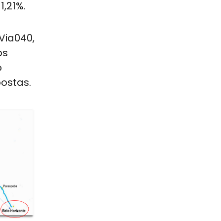
1,21%.
Via040,
os
o
postas.