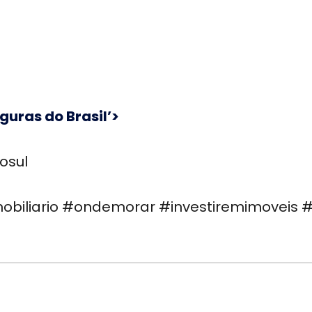
uras do Brasil’>
osul
obiliario #ondemorar #investiremimoveis 