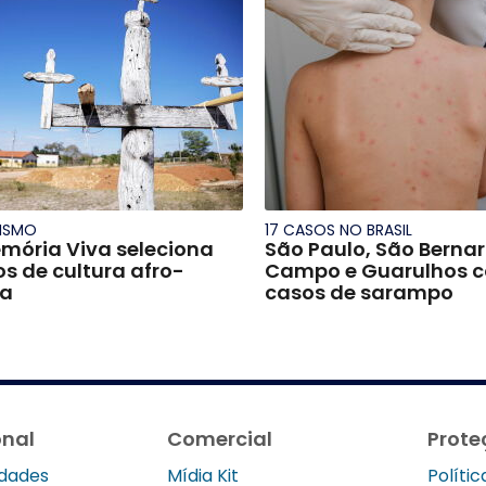
ISMO
17 CASOS NO BRASIL
mória Viva seleciona
São Paulo, São Berna
ios de cultura afro-
Campo e Guarulhos 
ra
casos de sarampo
onal
Comercial
Prote
idades
Mídia Kit
Políti