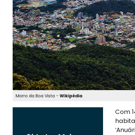
Morro da Boa Vista -
Wikipédia
Com 14
habita
‘Anuár