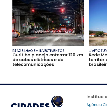
R$ 1,2 BILHÃO EM INVESTIMENTOS
#AFROTUR
Curitiba planeja enterrar 120 km
Rede Me
de cabos elétricos e de
territór
telecomunicações
brasilei
Instituci
Agência C