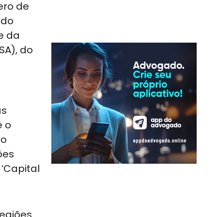
ero de
ndo
e da
SA), do
as
é o
do
ões
‘Capital
regiões