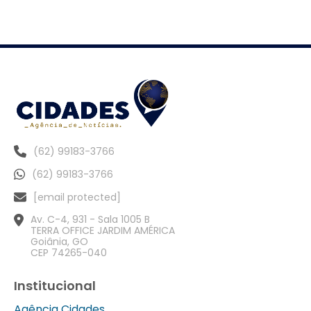
(62) 99183-3766
(62) 99183-3766
[email protected]
Av. C-4, 931 - Sala 1005 B
TERRA OFFICE JARDIM AMÉRICA
Goiânia, GO
CEP 74265-040
Institucional
Agência Cidades