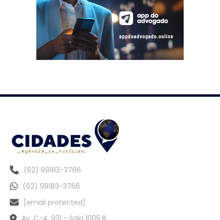
(62) 99183-3766
(62) 99183-3766
[email protected]
Av. C-4, 931 - Sala 1005 B