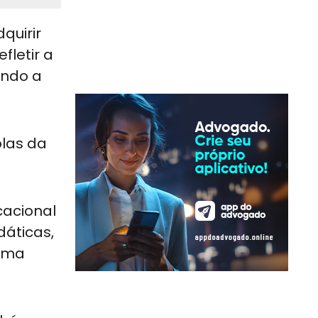
quirir
fletir a
endo a
olas da
cacional
dáticas,
orma