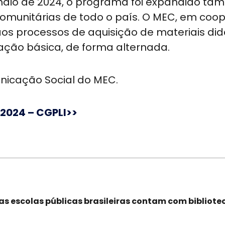
 maio de 2024, o programa foi expandido t
 comunitárias de todo o país. O MEC, em co
aos processos de aquisição de materiais did
ção básica, de forma alternada.
icação Social do MEC.
2024 – CGPLI>>
s escolas públicas brasileiras contam com bibliote