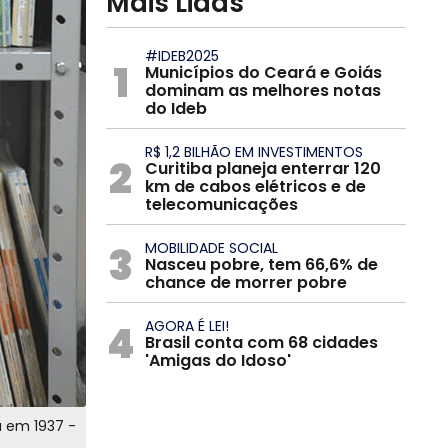
Mais Lidas
#IDEB2025
1
Municípios do Ceará e Goiás
dominam as melhores notas
do Ideb
R$ 1,2 BILHÃO EM INVESTIMENTOS
2
Curitiba planeja enterrar 120
km de cabos elétricos e de
telecomunicações
3
MOBILIDADE SOCIAL
Nasceu pobre, tem 66,6% de
chance de morrer pobre
4
AGORA É LEI!
Brasil conta com 68 cidades
'Amigas do Idoso'
a em 1937 -