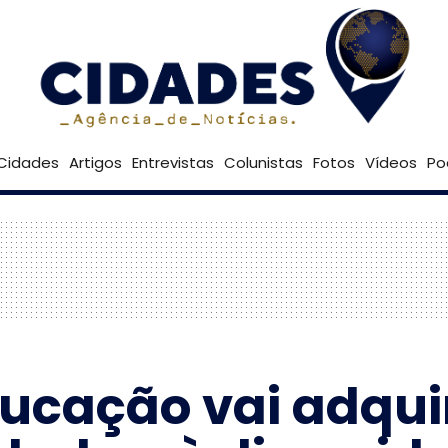
22º
Goiânia
Brasília
Cidades
Artigos
Entrevistas
Colunistas
Fotos
Vídeos
Po
ucação vai adquir