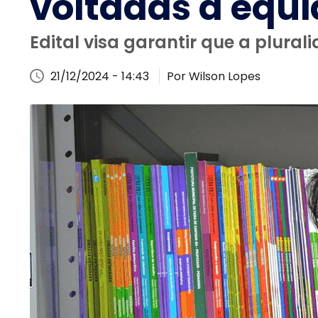
voltadas à equi
Edital visa garantir que a plurali
21/12/2024 - 14:43
Por Wilson Lopes