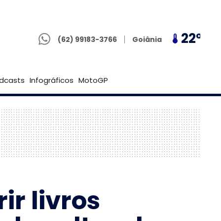
(62) 99183-3766
20º
22º
20º
Goiânia
(62) 99183-3766
Brasília
dcasts
Infográficos
MotoGP
ir livros