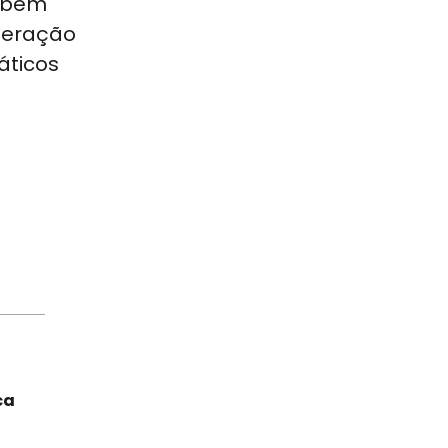
ambém
operação
áticos
ca