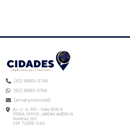
(62) 99183-3766
(62) 99183-3766
[email protected]
Av. C-4, 931 - Sala 1005 B
TERRA OFFICE JARDIM AMÉRICA
Goiânia, GO
CEP 74265-040