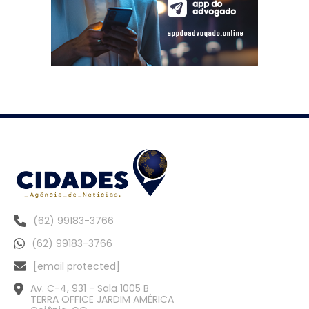
(62) 99183-3766
(62) 99183-3766
[email protected]
Av. C-4, 931 - Sala 1005 B
TERRA OFFICE JARDIM AMÉRICA