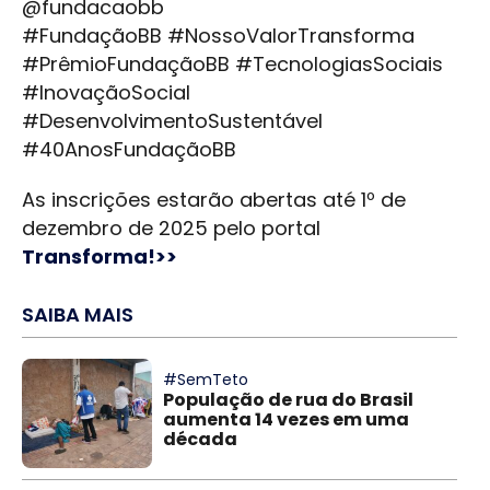
@fundacaobb
#FundaçãoBB #NossoValorTransforma
#PrêmioFundaçãoBB #TecnologiasSociais
#InovaçãoSocial
#DesenvolvimentoSustentável
#40AnosFundaçãoBB
As inscrições estarão abertas até 1º de
dezembro de 2025 pelo portal
Transforma!>>
SAIBA MAIS
#SemTeto
População de rua do Brasil
aumenta 14 vezes em uma
década