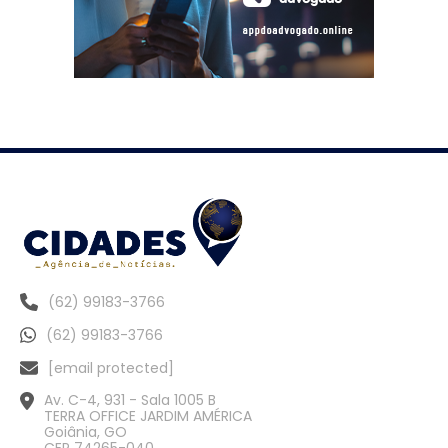
(62) 99183-3766
(62) 99183-3766
[email protected]
Av. C-4, 931 - Sala 1005 B
TERRA OFFICE JARDIM AMÉRICA
Goiânia, GO
CEP 74265-040