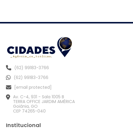
(62) 99183-3766
(62) 99183-3766
[email protected]
Av. C-4, 931 - Sala 1005 B
TERRA OFFICE JARDIM AMÉRICA
Goiânia, GO
CEP 74265-040
Institucional