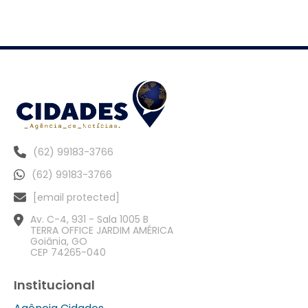
(62) 99183-3766
(62) 99183-3766
[email protected]
Av. C-4, 931 - Sala 1005 B
TERRA OFFICE JARDIM AMÉRICA
Goiânia, GO
CEP 74265-040
Institucional