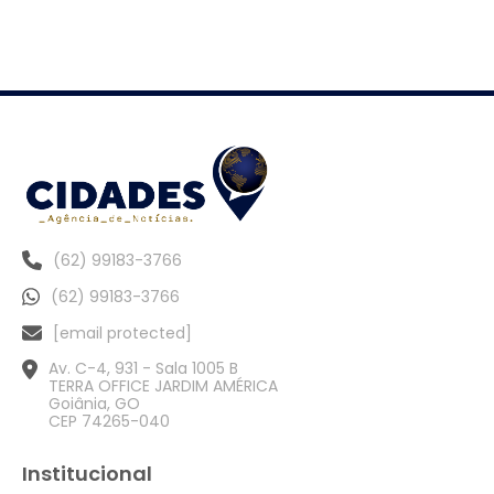
(62) 99183-3766
(62) 99183-3766
[email protected]
Av. C-4, 931 - Sala 1005 B
TERRA OFFICE JARDIM AMÉRICA
Goiânia, GO
CEP 74265-040
Institucional