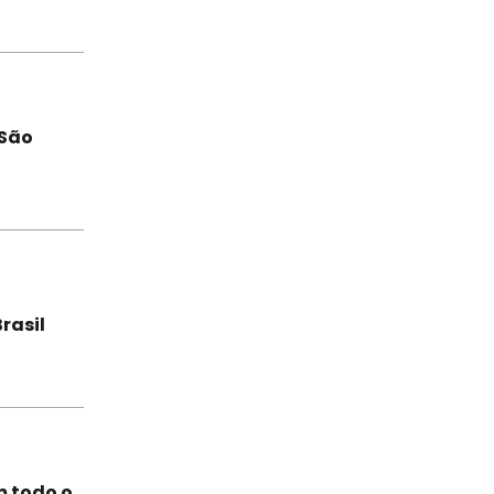
 São
rasil
m todo o