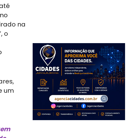
até
 no
pirado na
, o
o
ares,
de um
igem