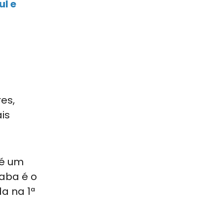
ul e
es,
is
 é um
aaba é o
a na 1ª