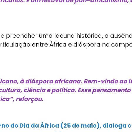
ricanos. É um festival de pan-africanismo, 
 preencher uma lacuna histórica, a ausênc
ticulação entre África e diáspora no campo 
ano, à diáspora africana. Bem-vindo ao l
, cultura, ciência e política. Esse pensament
ica”, reforçou.
rno do Dia da África (25 de maio), dialoga