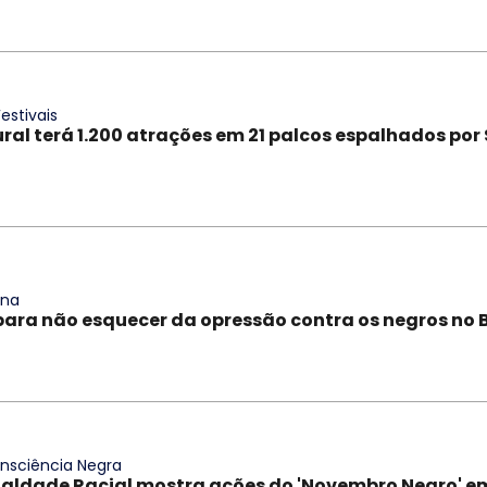
estivais
ral terá 1.200 atrações em 21 palcos espalhados por
ana
para não esquecer da opressão contra os negros no B
onsciência Negra
aldade Racial mostra ações do 'Novembro Negro' e