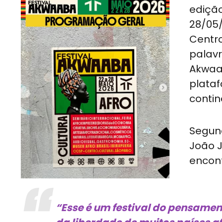
edição
28/05/
Centro
palavr
Akwaa
plataf
contin
Segund
João J
encont
“Esse é um festival do pensamen