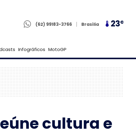
(62) 99183-3766
23º
26º
23º
Goiânia
(62) 99183-3766
Brasília
dcasts
Infográficos
MotoGP
eúne cultura e