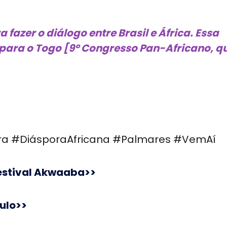
azer o diálogo entre Brasil e África. Essa
 para o Togo [9º Congresso Pan-Africano, q
ira #DiásporaAfricana #Palmares #VemAí
estival Akwaaba>>
ulo>>