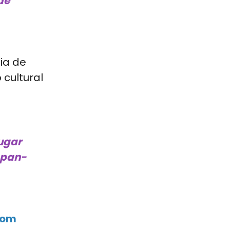
de
ia de
cultural
ugar
o pan-
 com