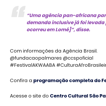
“Uma agência pan-africana para f
demanda inclusive já foi levada
ocorreu em Lomé]”, disse.
Com informações da Agência Brasil.
@fundacaopalmares @ccspoficial
#FestivalAKWAABA #CulturaAfroBrasile
Confira a
programação completa do F
Acesse o site do
Centro Cultural São Pa