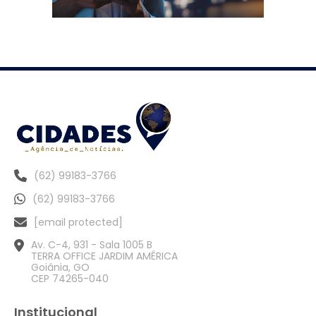
(62) 99183-3766
(62) 99183-3766
[email protected]
Av. C-4, 931 - Sala 1005 B
TERRA OFFICE JARDIM AMÉRICA
Goiânia, GO
CEP 74265-040
Institucional