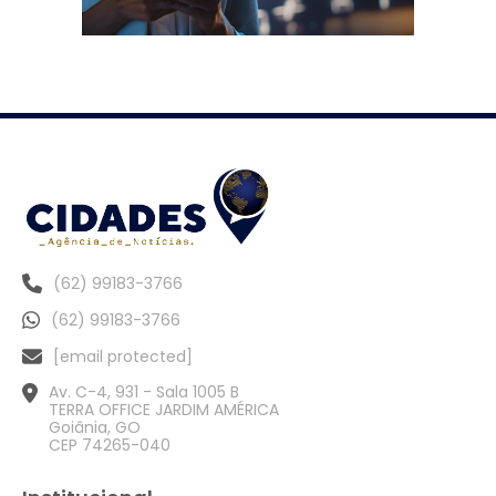
(62) 99183-3766
(62) 99183-3766
[email protected]
Av. C-4, 931 - Sala 1005 B
TERRA OFFICE JARDIM AMÉRICA
Goiânia, GO
CEP 74265-040