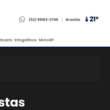
(62) 99183-3766
21º
24º
21º
Goiânia
(62) 99183-3766
Brasília
dcasts
Infográficos
MotoGP
istas