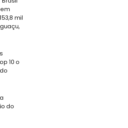
Brasil
s em
53,8 mil
Iguaçu,
s
op 10 o
 do
la
io do