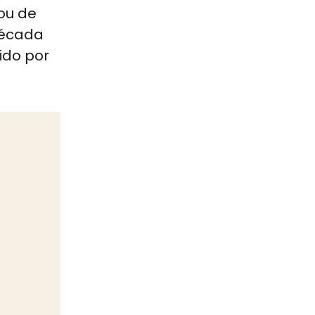
ou de
década
ido por