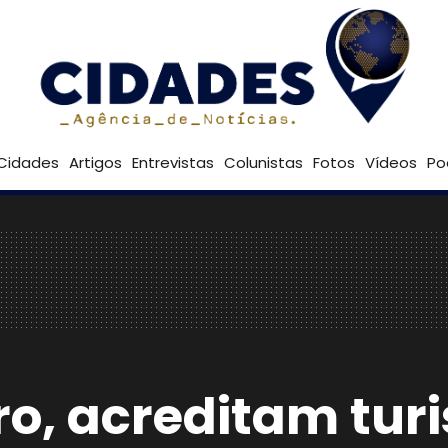
24º
Goiânia
Brasília
Cidades
Artigos
Entrevistas
Colunistas
Fotos
Vídeos
Po
iro, acreditam tur