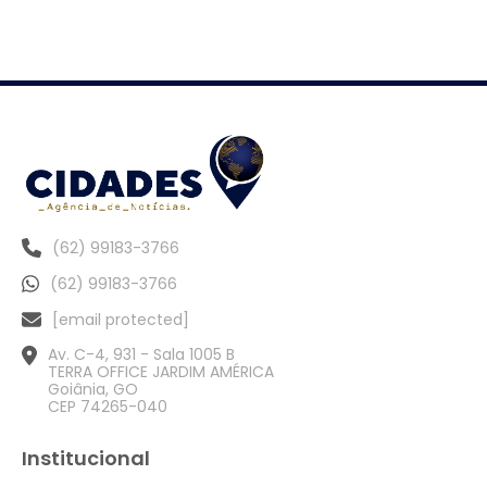
(62) 99183-3766
(62) 99183-3766
[email protected]
Av. C-4, 931 - Sala 1005 B
TERRA OFFICE JARDIM AMÉRICA
Goiânia, GO
CEP 74265-040
Institucional