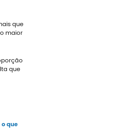
mais que
 o maior
roporção
lta que
 o que