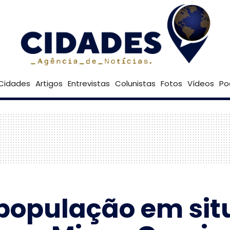
23º
Goiânia
Brasília
Cidades
Artigos
Entrevistas
Colunistas
Fotos
Vídeos
Po
 população em sit