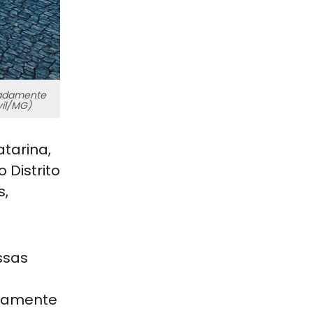
madamente
vil/MG)
tarina,
 Distrito
s,
ssas
idamente