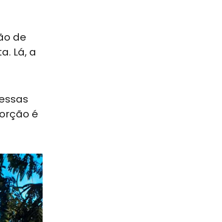
ção de
a. Lá, a
nessas
porção é