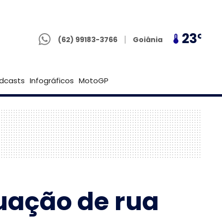
(62) 99183-3766
19º
23º
19º
Goiânia
(62) 99183-3766
Brasília
dcasts
Infográficos
MotoGP
uação de rua