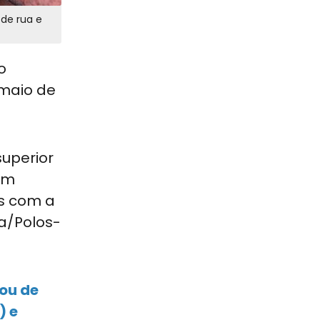
 de rua e
o
 maio de
superior
com
as com a
a/Polos-
ou de
) e