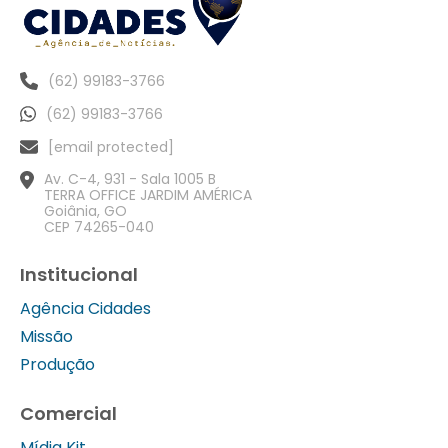
(62) 99183-3766
(62) 99183-3766
[email protected]
Av. C-4, 931 - Sala 1005 B
TERRA OFFICE JARDIM AMÉRICA
Goiânia, GO
CEP 74265-040
Institucional
Agência Cidades
Missão
Produção
Comercial
Mídia Kit