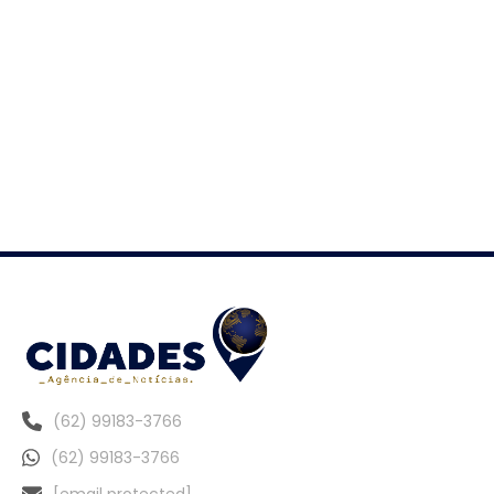
(62) 99183-3766
(62) 99183-3766
[email protected]