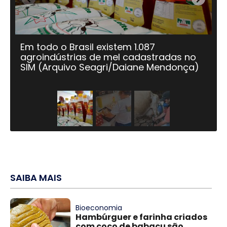
Em todo o Brasil existem 1.087
Em
agroindústrias de mel cadastradas no
ag
SIM (Arquivo Seagri/Daiane Mendonça)
SI
Li
SAIBA MAIS
Bioeconomia
Hambúrguer e farinha criados
com coco de babaçu são