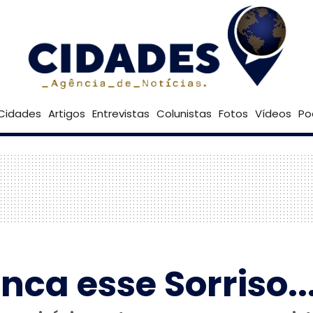
28º
Goiânia
Brasília
Cidades
Artigos
Entrevistas
Colunistas
Fotos
Vídeos
Po
a esse Sorriso..