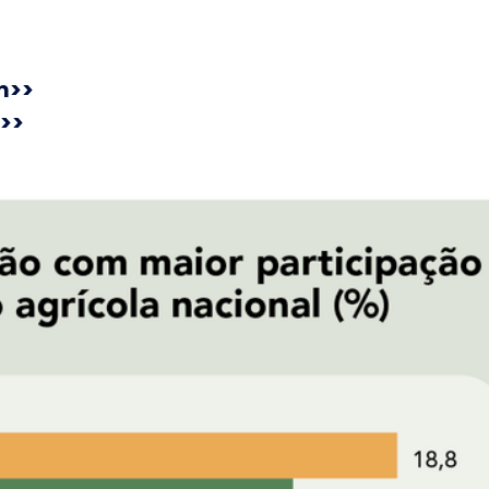
m>>
>>