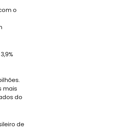
 com o
m
 3,9%
ilhões.
s mais
tados do
ileiro de