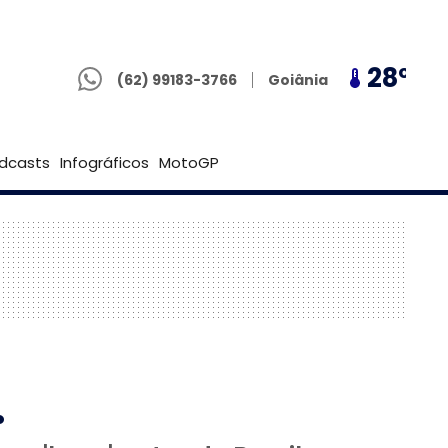
(62) 99183-3766
26º
28º
26º
Goiânia
(62) 99183-3766
Brasília
dcasts
Infográficos
MotoGP
.