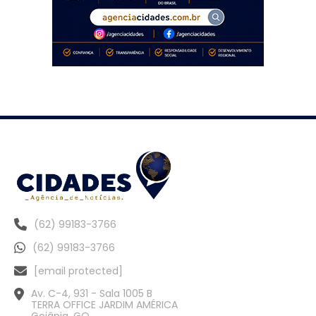
(62) 99183-3766
(62) 99183-3766
[email protected]
Av. C-4, 931 - Sala 1005 B
TERRA OFFICE JARDIM AMÉRICA
Goiânia, GO