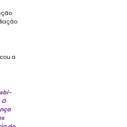
cação
liação
acou a
sbi-
 O
ança
es
ia de