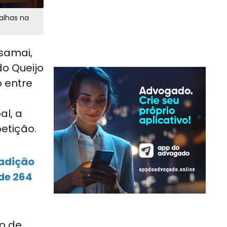
alhas na
samai,
do Queijo
o entre
al, a
etição.
adição
de 264
ão de