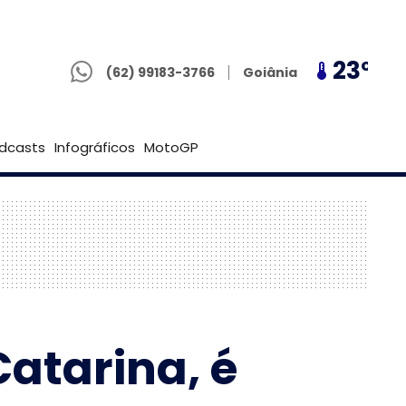
(62) 99183-3766
22º
23º
22º
Goiânia
(62) 99183-3766
Brasília
dcasts
Infográficos
MotoGP
atarina, é