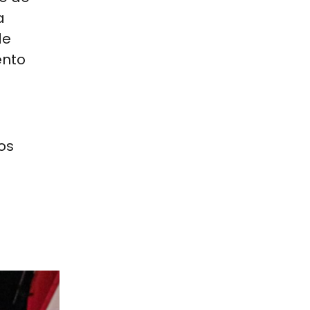
a
de
ento
os