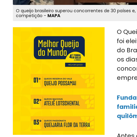
O queijo brasileiro superou concorrentes de 30 países 
competição -
MAPA
O Quei
foi el
do Bra
os dias
concor
empre
Funda
famili
quilôm
Antes 