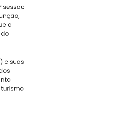
ª sessão
sunção,
ue o
 do
) e suas
 dos
ento
 turismo