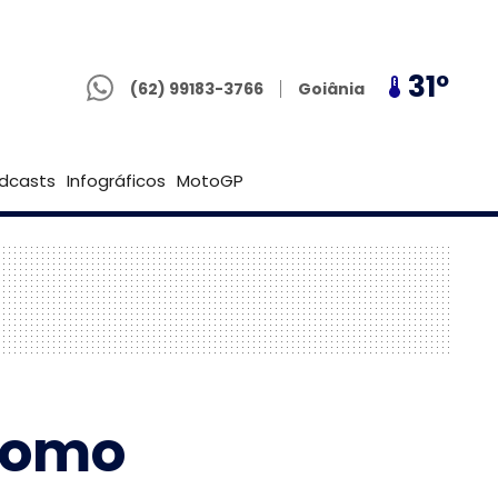
(62) 99183-3766
28º
31º
28º
Goiânia
(62) 99183-3766
Brasília
dcasts
Infográficos
MotoGP
como