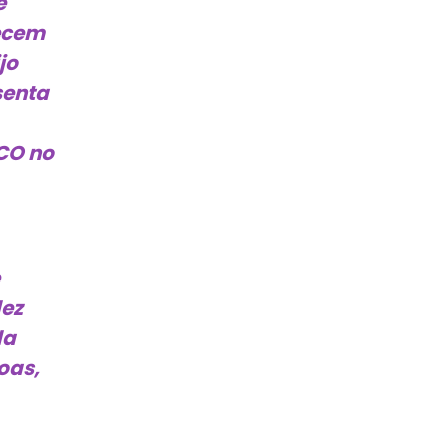
e
lecem
jo
senta
SCO no
dez
da
oas,