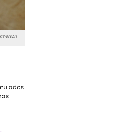
Hermerson
umulados
nas