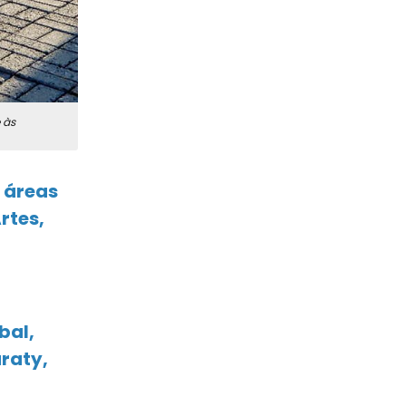
 às
 áreas
rtes,
bal,
araty,