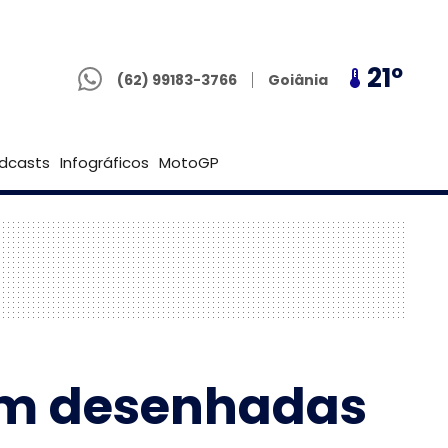
(62) 99183-3766
21º
21º
21º
Goiânia
(62) 99183-3766
Brasília
dcasts
Infográficos
MotoGP
oram desenhadas