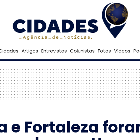
21º
Goiânia
Brasília
Cidades
Artigos
Entrevistas
Colunistas
Fotos
Vídeos
Po
iba e Fortaleza f