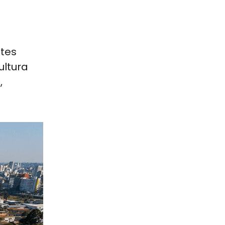
ntes
ultura
,