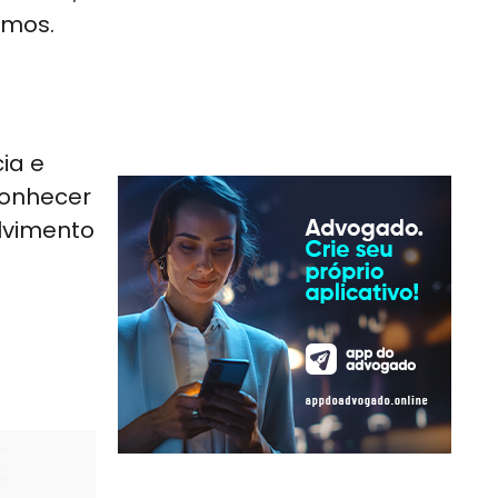
amos.
ia e
conhecer
lvimento