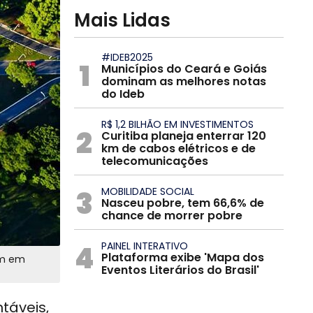
Mais Lidas
#IDEB2025
1
Municípios do Ceará e Goiás
dominam as melhores notas
do Ideb
R$ 1,2 BILHÃO EM INVESTIMENTOS
2
Curitiba planeja enterrar 120
km de cabos elétricos e de
telecomunicações
3
MOBILIDADE SOCIAL
Nasceu pobre, tem 66,6% de
chance de morrer pobre
4
PAINEL INTERATIVO
Plataforma exibe 'Mapa dos
am em
Eventos Literários do Brasil'
táveis,