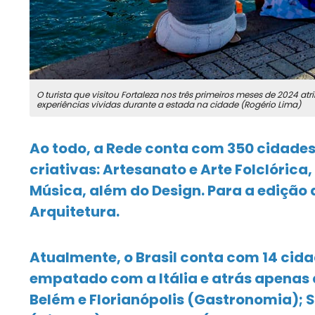
O turista que visitou Fortaleza nos três primeiros meses de 2024 at
experiências vividas durante a estada na cidade (Rogério Lima)
Ao todo, a Rede conta com 350 cidades
criativas: Artesanato e Arte Folclórica
Música, além do Design. Para a edição 
Arquitetura.
Atualmente, o Brasil conta com 14 cid
empatado com a Itália e atrás apenas d
Belém e Florianópolis (Gastronomia); S