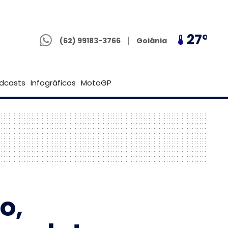
(62) 99183-3766
27º
27º
27º
Goiânia
(62) 99183-3766
Brasília
dcasts
Infográficos
MotoGP
o,