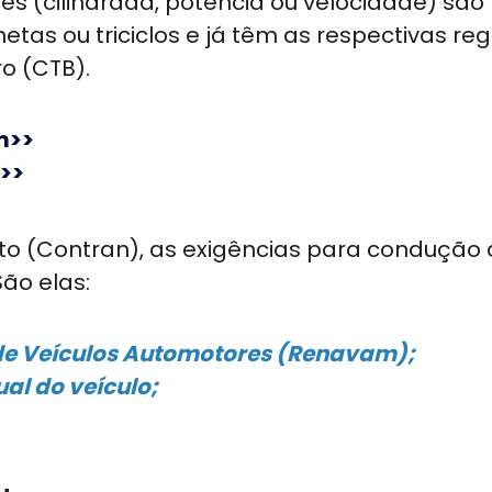
es (cilindrada, potência ou velocidade) são
tas ou triciclos e já têm as respectivas re
ro (CTB).
m>>
>>
to (Contran), as exigências para condução
São elas:
 de Veículos Automotores (Renavam);
al do veículo;