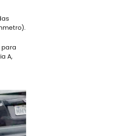
das
Inmetro).
o para
a A,