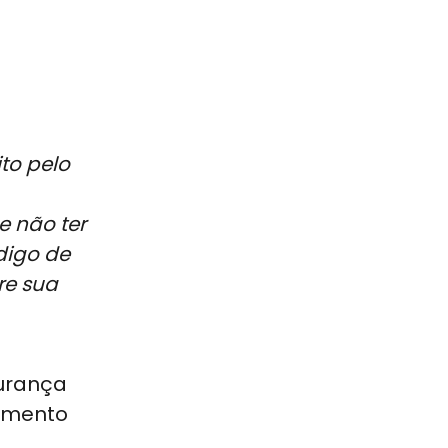
to pelo
e não ter
digo de
re sua
gurança
cumento