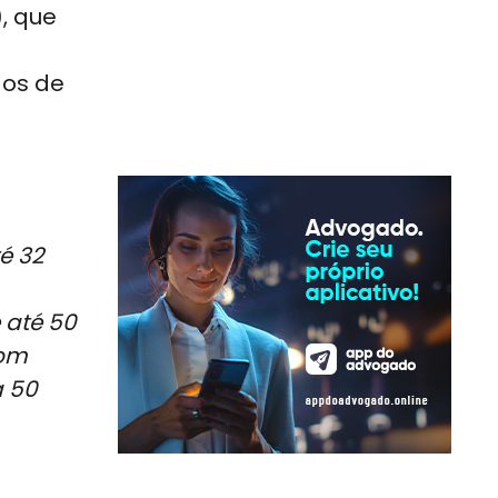
, que
dos de
é 32
 até 50
com
a 50