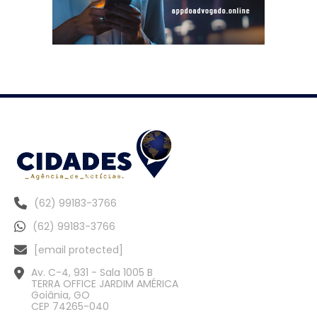
(62) 99183-3766
(62) 99183-3766
[email protected]
Av. C-4, 931 - Sala 1005 B
TERRA OFFICE JARDIM AMÉRICA
Goiânia, GO
CEP 74265-040