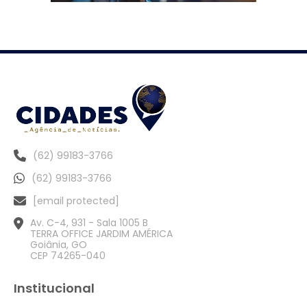
(62) 99183-3766
(62) 99183-3766
[email protected]
Av. C-4, 931 - Sala 1005 B
TERRA OFFICE JARDIM AMÉRICA
Goiânia, GO
CEP 74265-040
Institucional