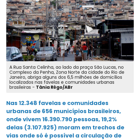
A Rua Santa Celinha, ao lado da praça São Lucas, no
Complexo da Penha, Zona Norte da cidade do Rio de
Janeiro, abriga alguns dos 6,5 milhões de domicílios
localizados nas favelas e comunidades urbanas
brasileiras -
Tânia Rêgo/ABr
Nas 12.348 favelas e comunidades
urbanas de 656 municípios brasileiros,
onde vivem 16.390.790 pessoas, 19,2%
delas (3.107.925) moram em trechos de
vias onde só é possível a circulação de