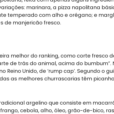
riações: marinara, a pizza napolitana bási
te temperado com alho e orégano; e margh
s de manjericão fresco.
ceira melhor do ranking, como corte fresco 
arte de trás do animal, acima do bumbum”. 
no Reino Unido, de ‘rump cap’. Segundo o gui
todas as melhores churrascarias têm picanh
tradicional argelino que consiste em macarrã
rango, cebola, alho, óleo, grão-de-bico, ras