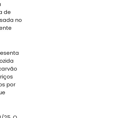
a
a de
usada no
mente
resenta
ozida
 carvão
riços
os por
ue
4/25. O