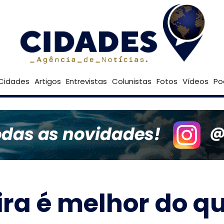
33º
Goiânia
Brasília
Cidades
Artigos
Entrevistas
Colunistas
Fotos
Vídeos
Po
ira é melhor do q