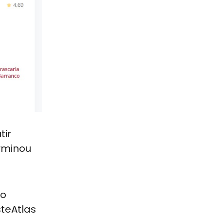
tir
erminou
 o
steAtlas