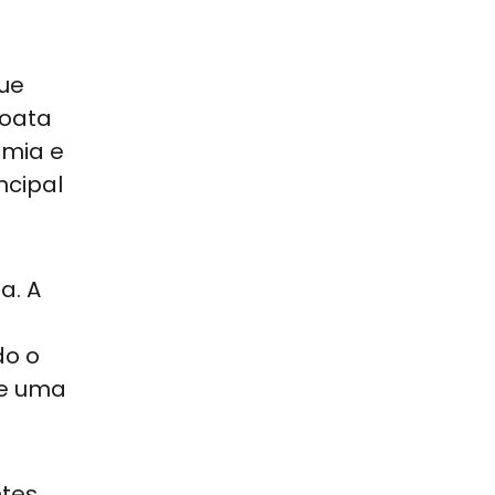
que
roata
omia e
ncipal
a. A
do o
ue uma
ntes