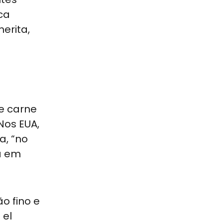
ca
erita,
de carne
Nos EUA,
a, “no
a em
o fino e
 el