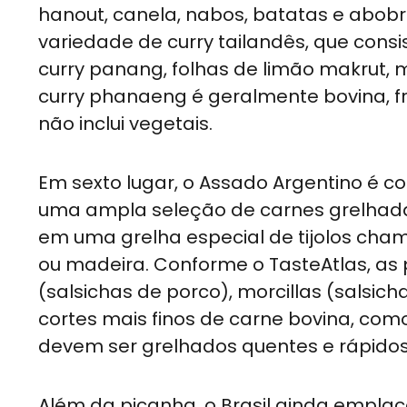
hanout, canela, nabos, batatas e abobr
variedade de curry tailandês, que consi
curry panang, folhas de limão makrut, 
curry phanaeng é geralmente bovina, fr
não inclui vegetais.
Em sexto lugar, o Assado Argentino é co
uma ampla seleção de carnes grelhadas
em uma grelha especial de tijolos chama
ou madeira. Conforme o TasteAtlas, as p
(salsichas de porco), morcillas (salsic
cortes mais finos de carne bovina, com
devem ser grelhados quentes e rápido
Além da picanha, o Brasil ainda emplac