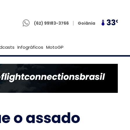
(62) 99183-3766
30º
33º
30º
Goiânia
(62) 99183-3766
Brasília
dcasts
Infográficos
MotoGP
ue o assado