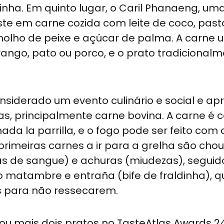
inha. Em quinto lugar, o Caril Phanaeng, um
ste em carne cozida com leite de coco, past
molho de peixe e açúcar de palma. A carne 
ango, pato ou porco, e o prato tradicional
nsiderado um evento culinário e social e ap
, principalmente carne bovina. A carne é c
da la parrilla, e o fogo pode ser feito com
rimeiras carnes a ir para a grelha são chou
has de sangue) e achuras (miudezas), seguid
o matambre e entraña (bife de fraldinha), q
s para não ressecarem.
ou mais dois pratos no TasteAtlas Awards 2