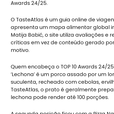
Awards 24/25.
O TasteAtlas é um guia online de viagen
apresenta um mapa alimentar global int
Matija Babić, o site utiliza avaliações
críticas em vez de conteúdo gerado por 
motivo.
Quem encabeça o TOP 10 Awards 24/25 é
‘Lechona’ é um porco assado por um lo
suculenta, recheado com cebolas, ervil
TasteAtlas, o prato é geralmente prepa
lechona pode render até 100 porções.
A segunda posição ficou com a Pizza Na